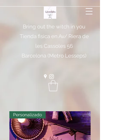
Bring out the witch in you
Tienda fisica en Av/ Riera de
les Cassoles 56
Barcelona (Metro Lesseps)
Personalizado
WiccanSisters