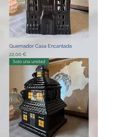
Quemador Casa Encantada
Price
22,00 €
Solo una unidad