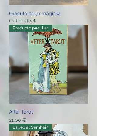
Oraculo bruja mágicka
Out of stock
Producto peculiar
After Tarot
Price
21,00 €
Especial Samhain