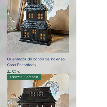
Quemador de conos de incienso
Casa Encantada
Price
21,50 €
Especial Samhain