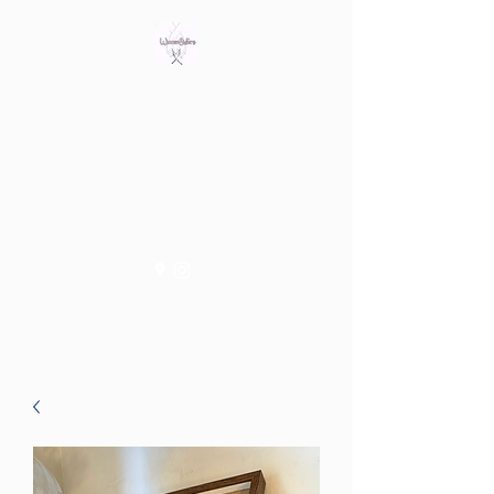
Bring out the witch in you
Tienda fisica en Av/ Riera de
les Cassoles 56
Barcelona (Metro Lesseps)
WiccanSisters