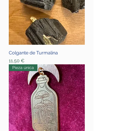
Colgante de Turmalina
Price
11,50 €
Pieza única