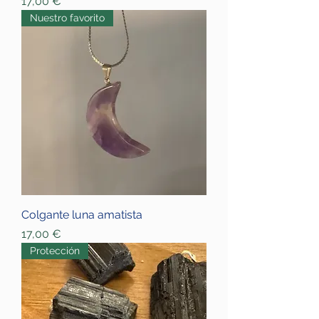
Price
17,00 €
Nuestro favorito
Colgante luna amatista
Price
17,00 €
Protección