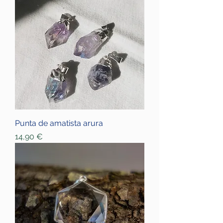
Punta de amatista arura
Price
14,90 €