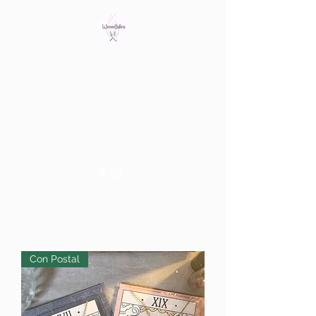
Bring out the witch in you
Tienda fisica en Av/ Riera de
les Cassoles 56
Barcelona (Metro Lesseps)
Con Postal
WiccanSisters