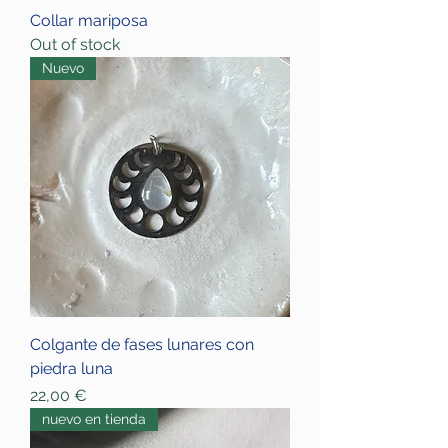
Collar mariposa
Out of stock
Nuevo
Colgante de fases lunares con
piedra luna
Price
22,00 €
nuevo en tienda