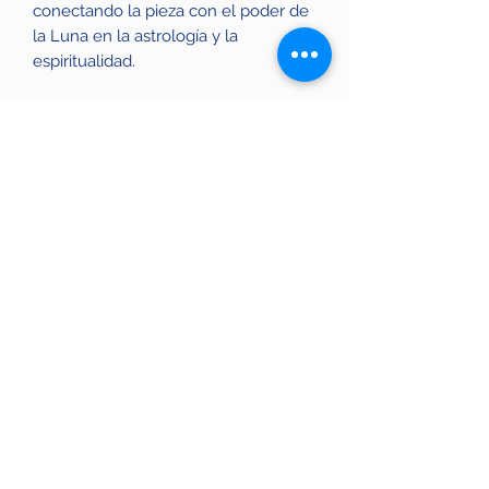
conectando la pieza con el poder de
la Luna en la astrología y la
espiritualidad.
Hecho a mano con cuidado y
atención al detalle, este colgante es
perfecto para aquellos que buscan
llevar consigo la energía de la
amatista y la luna en su día a día.
Llévalo contigo para beneficiarte de
las propiedades de la amatista y
honrar la energía femenina de la
luna.
Cómo limpiar tus minerales
Se recomienda limpiar el cuarzo con
un incienso, sahumerio o palo santo.
No se recomienda ponerlo en sal.