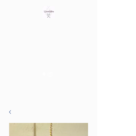
Bring out the witch in you
Tienda fisica en Av/ Riera de
les Cassoles 56
Barcelona (Metro Lesseps)
WiccanSisters