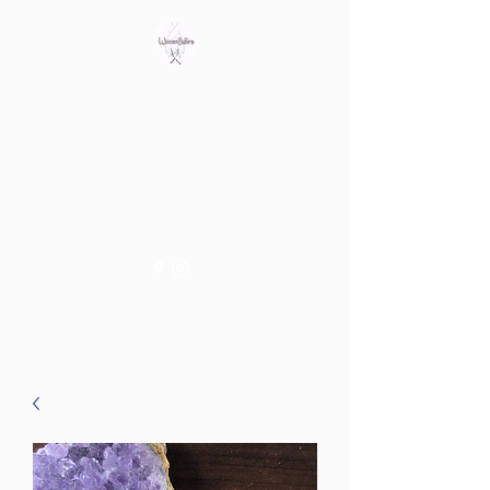
Bring out the witch in you
Tienda fisica en Av/ Riera de
les Cassoles 56
Barcelona (Metro Lesseps)
WiccanSisters