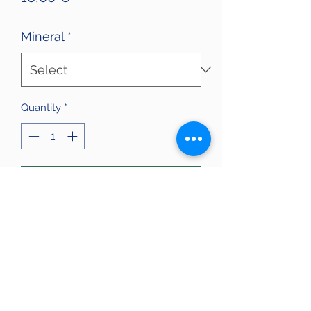
Mineral
*
Quantity
*
Add to Cart
Colgante de amatista. Mineral en
bruto. La amatista posee propiedades
transmutadores para transdormar la
energía negativa a positiva. Ideal para
la meditación y protección.