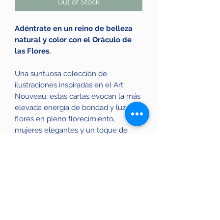
Out of Stock
Adéntrate en un reino de belleza
natural y color con el Oráculo de
las Flores.
Una suntuosa colección de
ilustraciones inspiradas en el Art
Nouveau, estas cartas evocan la más
elevada energía de bondad y luz, con
flores en pleno florecimiento,
mujeres elegantes y un toque de
nostalgia.
La reconocida artista
Antonella
Castelli
da vida a cada imagen con su
maestría insuperable en este popular
estilo. La sabiduría misteriosa de la
naturaleza te espera en cada lectura