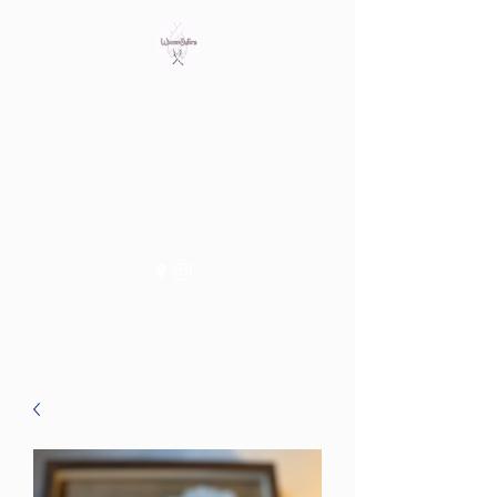
Bring out the witch in you
Tienda fisica en Av/ Riera de
les Cassoles 56
Barcelona (Metro Lesseps)
WiccanSisters