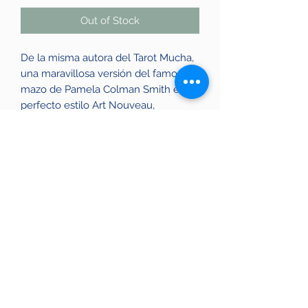
Out of Stock
De la misma autora del Tarot Mucha,
una maravillosa versión del famoso
mazo de Pamela Colman Smith en
perfecto estilo Art Nouveau,
embellecido con impresiones en
papel dorado.
Arte de Giulia Massaglia,
78 cartas, 66 x 120 mm.
623 15 00 19
Avinguda de la Riera de Cassoles, 56, Gràcia,