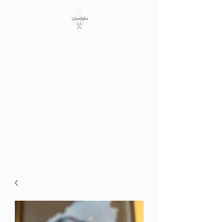
Bring out the witch in you
Tienda fisica en Av/ Riera de
les Cassoles 56
Barcelona (Metro Lesseps)
WiccanSisters