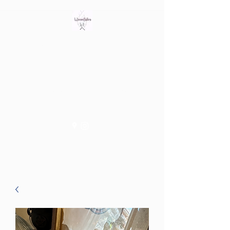
Bring out the witch in you
Tienda fisica en Av/ Riera de
les Cassoles 56
Barcelona (Metro Lesseps)
WiccanSisters