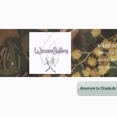
wiccanfamilysisters@gmail.com
623 15 00 19
Wicca
Bring out 
Tienda fis
Barcelona
Reservar tu Tirada de 