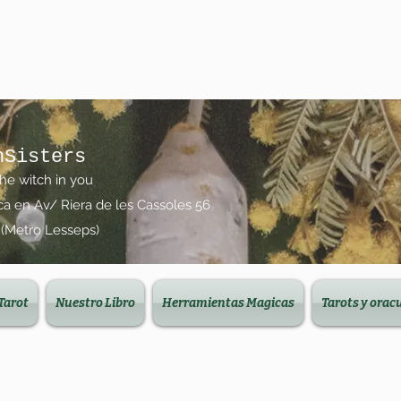
nSisters
the witch in you
ica en Av/ Riera de les Cassoles 56
 (Metro Lesseps)
Tarot
Nuestro Libro
Herramientas Magicas
Tarots y orac