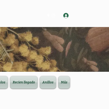
Log In
ulos
Recien llegado
Anillos
Más