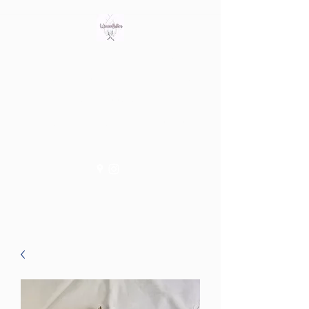
Bring out the witch in you
Tienda fisica en Av/ Riera de
les Cassoles 56
Barcelona (Metro Lesseps)
WiccanSisters