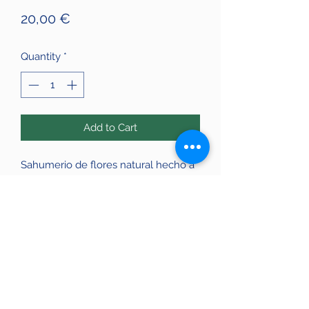
Price
20,00 €
Quantity
*
Add to Cart
Sahumerio de flores natural hecho a
mano . Prende muy bien y está
intenionado para atraer la abundancia
y la positividad. Limpia tu casa de
energías negativas sahumando tu
casa realizando círculos hacia la
izquierda. También es ideal para
decorar tu hogar con un estilo único
y rústico.