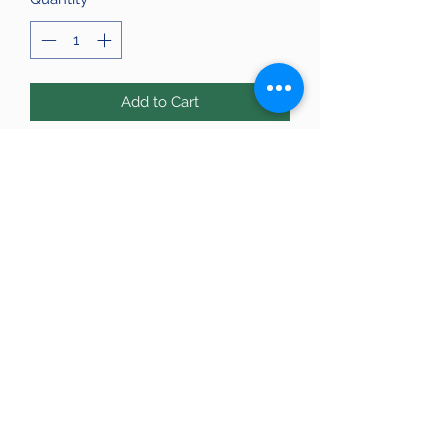
Add to Cart
Runas vikingas de mineral natural.
Las runas viene acompañadas de
una explicación de cada una.
El cuarzo es una piedra que es muy
polivalente.
623 15 00 19
Avinguda de la Riera de Cassoles, 56, Gràcia,
08012 Barcelona