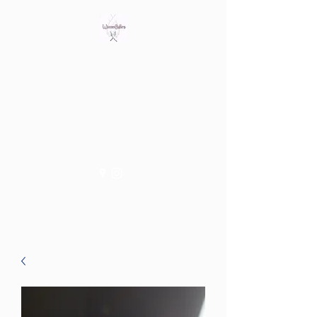
Bring out the witch in you
Tienda fisica en Av/ Riera de
les Cassoles 56
Barcelona (Metro Lesseps)
WiccanSisters