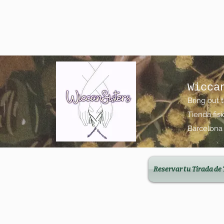
wiccanfamilysisters@gmail.com
623 15 00 19
Wicca
Bring out 
Tienda fis
Barcelona
Reservar tu Tirada de 