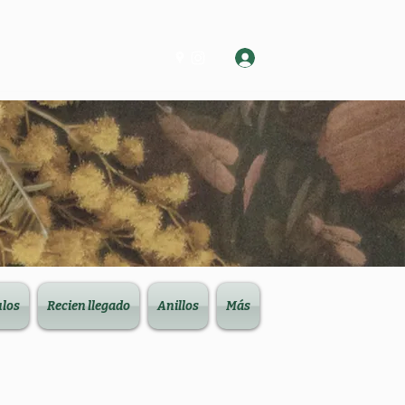
Log In
ulos
Recien llegado
Anillos
Más