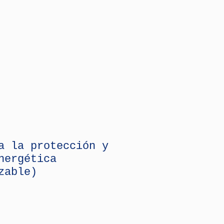
a la protección y
nergética
zable)