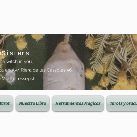
nSisters
the witch in you
ica en Av/ Riera de les Cassoles 56
 (Metro Lesseps)
Tarot
Nuestro Libro
Herramientas Magicas
Tarots y orac