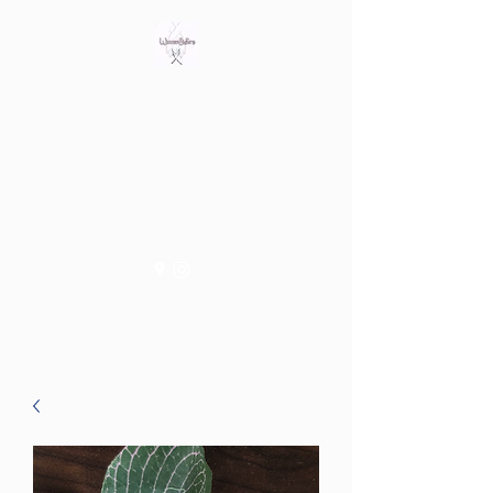
Bring out the witch in you
Tienda fisica en Av/ Riera de
les Cassoles 56
Barcelona (Metro Lesseps)
WiccanSisters