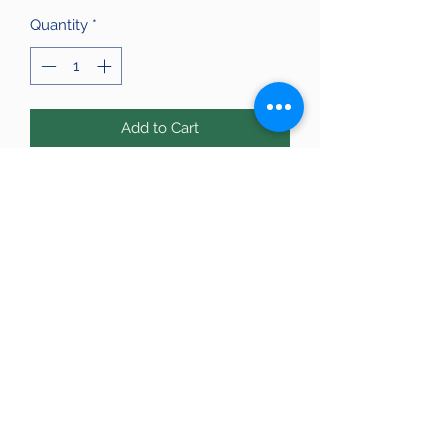
Quantity
*
Add to Cart
Pulsera de hilo ajustable y cuarzo
rosa tallado. Energéticamente el
cuarzo rosa se utiliza para atraer el
amor, trabajar con el amor propio, y
propiciar las amistades.
623 15 00 19
Avinguda de la Riera de Cassoles, 56, Gràcia,
08012 Barcelona