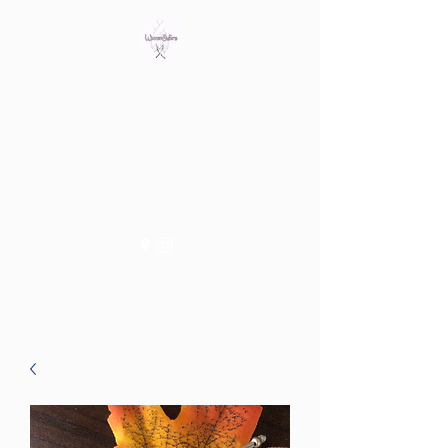
Bring out the witch in you
Tienda fisica en Av/ Riera de
les Cassoles 56
Barcelona (Metro Lesseps)
WiccanSisters