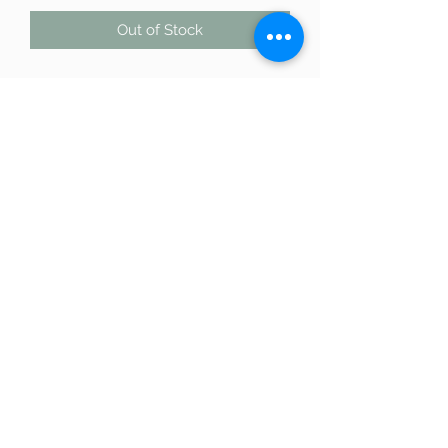
Out of Stock
Pulsera de hilo ajustable y cuarcita
azul tallada. Energéticamente se
utiliza para mejorar la creatividad, la
comunicación, y la conexión con los
guías espirituales.
623 15 00 19
Avinguda de la Riera de Cassoles, 56, Gràcia,
08012 Barcelona
©2022 by WiccanSisters. Proudly created with
Wix.com