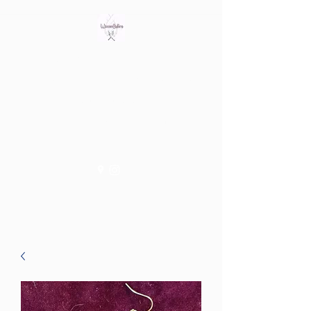
Bring out the witch in you
Tienda fisica en Av/ Riera de
les Cassoles 56
Barcelona (Metro Lesseps)
WiccanSisters