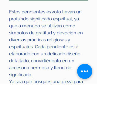
Estos pendientes exvoto llevan un
profundo significado espiritual, ya
que a menudo se utilizan como
símbolos de gratitud y devoción en
diversas prácticas religiosas y
espirituales. Cada pendiente está
elaborado con un delicado diseño
detallado, convirtiéndolo en un
accesorio hermoso y lleno de
significado.
Ya sea que busques una pieza para
honrar a una deidad específica o
simplemente desees conectar con tu
lado espiritual, estos
Pendientes
exvoto
son la elección perfecta.
Abraza la belleza y el significado
espiritual de estos pendientes y
añade un toque de reverencia a tu