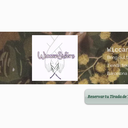
wiccanfamilysisters@gmail.com
623 15 00 19
Wicca
Bring out 
Tienda fis
Barcelona
Reservar tu Tirada de 