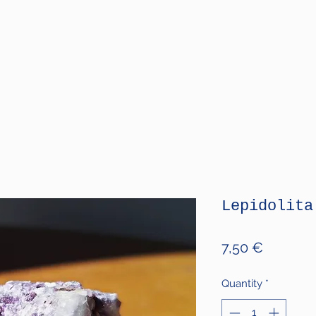
Lepidolita
Price
7,50 €
Quantity
*