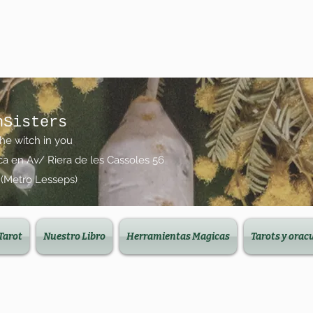
nSisters
the witch in you
ica en Av/ Riera de les Cassoles 56
 (Metro Lesseps)
Tarot
Nuestro Libro
Herramientas Magicas
Tarots y orac