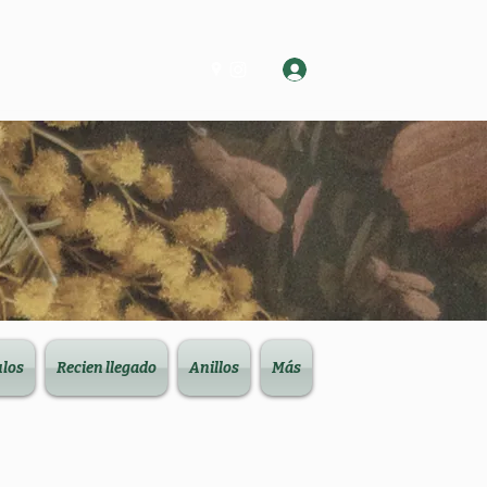
Log In
ulos
Recien llegado
Anillos
Más