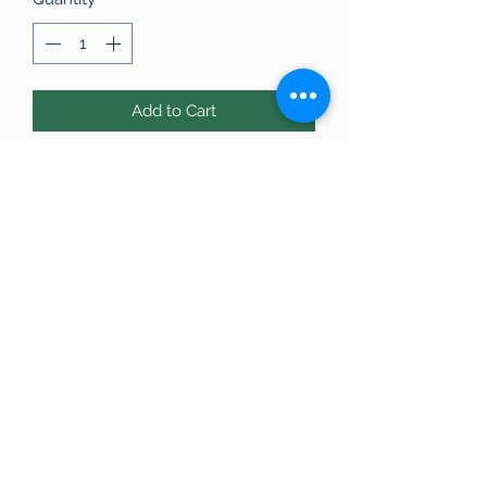
Add to Cart
Runas vikingas de mineral natural.
Las runas viene acompañadas de
una explicación de cada una.
El cuarzo es una piedra que es muy
polivalente.
623 15 00 19
Avinguda de la Riera de Cassoles, 56, Gràcia,
08012 Barcelona