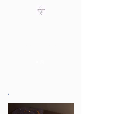
Bring out the witch in you
Tienda fisica en Av/ Riera de
les Cassoles 56
Barcelona (Metro Lesseps)
WiccanSisters