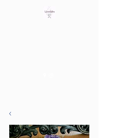
Bring out the witch in you
Tienda fisica en Av/ Riera de
les Cassoles 56
Barcelona (Metro Lesseps)
WiccanSisters