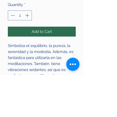
Quantity
*
Add to Cart
Simboliza el equilibrio, la pureza, la
serenidad y la modestia. Además, es
fantástica para utilizarla en las
meditaciones. También, tiene
vibraciones sedantes, así que es
perfecta para equilibrar el cuerpo
cuando se tienen alteraciones en el
sueño. Es más, se dice que es de
gran apoyo para cuando uno está
deprimido.