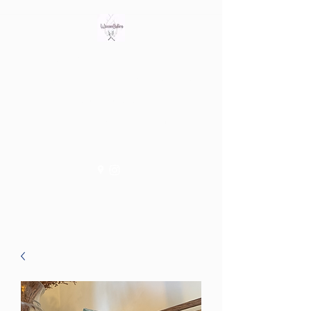
Bring out the witch in you
Tienda fisica en Av/ Riera de
les Cassoles 56
Barcelona (Metro Lesseps)
WiccanSisters