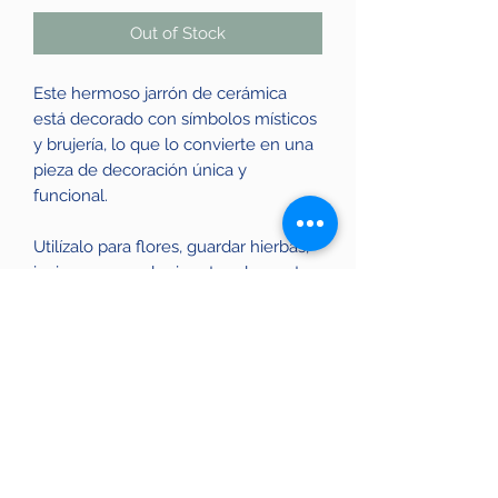
Out of Stock
Este hermoso jarrón de cerámica
está decorado con símbolos místicos
y brujería, lo que lo convierte en una
pieza de decoración única y
funcional.
Utilízalo para flores, guardar hierbas,
inciensos o cualquier otro elemento
que utilices en tus rituales mágicos.
Además, su tamaño es ideal para
lucirlo en cualquier altar o espacio
esotérico.